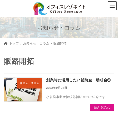
コ
ナ
ン
ビ
テ
ゲ
ン
ー
お知らせ・コラム
ツ
シ
へ
ョ
トップ
お知らせ・コラム
販路開拓
ス
ン
キ
に
販路開拓
ッ
移
プ
動
創業時に活用したい補助金・助成金①
補助金・助成金
2022年9月21日
小規模事業者持続化補助金のご紹介です
続きを読む