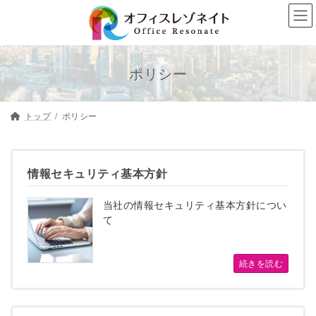
コ
ナ
ン
ビ
テ
ゲ
ン
ー
ポリシー
ツ
シ
へ
ョ
トップ
ポリシー
ス
ン
キ
に
ッ
移
情報セキュリティ基本方針
プ
動
当社の情報セキュリティ基本方針につい
て
続きを読む