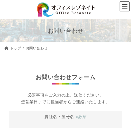
コ
ナ
ン
ビ
テ
ゲ
ン
ー
お問い合わせ
ツ
シ
へ
ョ
トップ
お問い合わせ
ス
ン
キ
に
ッ
移
プ
動
お問い合わせフォーム
必須事項をご入力の上、送信ください。
翌営業日までに担当者からご連絡いたします。
貴社名・屋号名
※必須