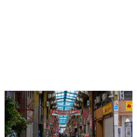
補助率と補助額、採択率など
補助率：2/3、補助額：最大580万
※採択率は平均30％台。
若手・女性リーダー応援プログラム
に申請する方は、商店街起業・承継支援事業との
併願申請
が可能
です！