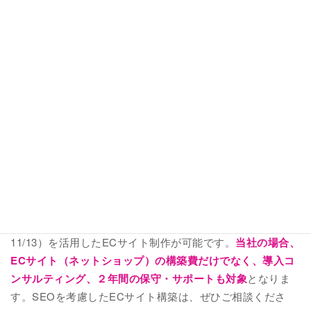
SEOに強いEC構築②EC CUBE
WordPressに続いてSEO対策に強いカートとして、EC
CUBEでの構築もお勧めです。
こちらもディレクトリ構造に優れており、必要に応じて
様々な機能の追加により、SEO対策を行うことができま
す。
IT導入補助金の活用
当社ではIT導入補助金（最大350万円補助、最終締切
11/13）を活用したECサイト制作が可能です。
当社の場合、
ECサイト（ネットショップ）の構築費だけでなく、導入コ
ンサルティング、２年間の保守・サポートも対象
となりま
す。SEOを考慮したECサイト構築は、ぜひご相談くださ