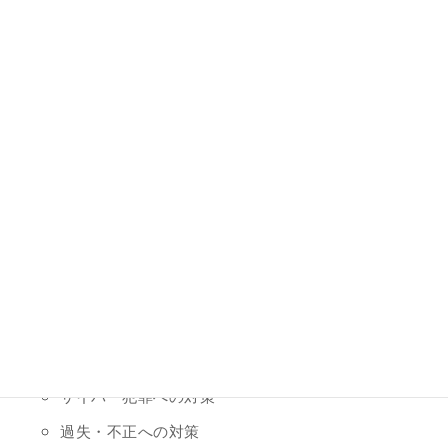
「ホームページの作成・見直し」
ホームページの重要性や役割
見直しのポイント
リニューアルの進め方
「ホームページの活用」
PDCAによる運用
ホームページへの集客
その他デジタルマーケティング
「サイバーセキュリティ対策」
情報セキュリティの脅威
サイバー犯罪への対策
過失・不正への対策