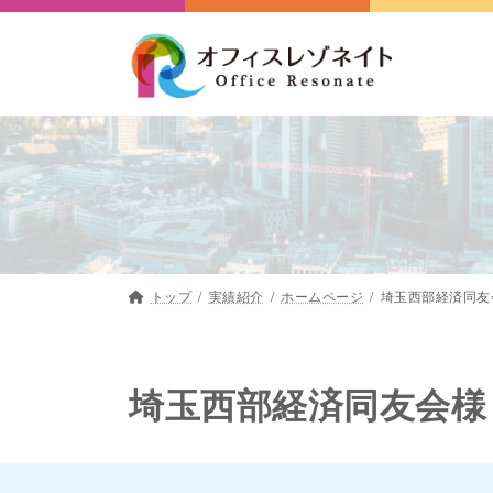
コ
ナ
ン
ビ
テ
ゲ
ン
ー
ツ
シ
へ
ョ
ス
ン
キ
に
ッ
移
プ
動
トップ
実績紹介
ホームページ
埼玉西部経済同友
埼玉西部経済同友会様