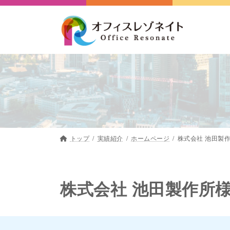
コ
ナ
ン
ビ
テ
ゲ
ン
ー
ツ
シ
へ
ョ
ス
ン
キ
に
ッ
移
プ
動
トップ
実績紹介
ホームページ
株式会社 池田製
株式会社 池田製作所