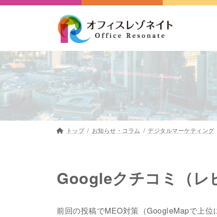
コ
ナ
ン
ビ
テ
ゲ
ン
ー
ツ
シ
へ
ョ
ス
ン
キ
に
ッ
移
プ
動
トップ
お知らせ・コラム
デジタルマーケティング
Googleクチコミ（
前回の投稿でMEO対策（GoogleMapで