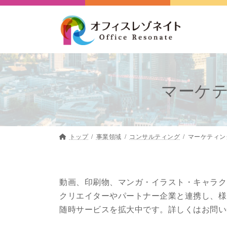
コ
ナ
ン
ビ
テ
ゲ
ン
ー
ツ
シ
へ
ョ
マーケテ
ス
ン
キ
に
ッ
移
プ
動
トップ
事業領域
コンサルティング
マーケティン
動画、印刷物、マンガ・イラスト・キャラク
クリエイターやパートナー企業と連携し、様
随時サービスを拡大中です。詳しくはお問い