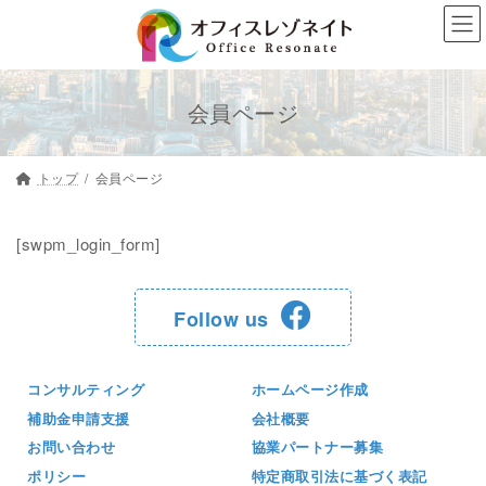
コ
ナ
ン
ビ
テ
ゲ
ン
ー
会員ページ
ツ
シ
へ
ョ
トップ
会員ページ
ス
ン
キ
に
[swpm_login_form]
ッ
移
プ
動
Follow us
コンサルティング
ホームページ作成
補助金申請支援
会社概要
お問い合わせ
協業パートナー募集
ポリシー
特定商取引法に基づく表記